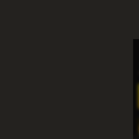
Evoplay
🔥Bem-vindo 🔥💰 Bônus de Depósit
CQ9 Slots
JDB Slots
R$
3
3
5
.
0
2
9
.
8
4
4
,
8
9
JACKPOT
Popular
Seleção de jogos (2000+)